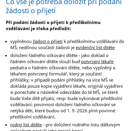
Co vše je potřeba doložit při podání
žádosti o přijetí
Při podání žádosti o přijetí k předškolnímu
vzdělávání je třeba předložit:
vyplněnou
žádost o přijetí
k předškolnímu vzdělávání do
MŠ; nedílnou součástí žádosti je
evidenční list dítěte
doložení řádného očkování dítěte - jako doklad o
řádném očkování dítěte slouží buď
potvrzení lékaře
pediatra o řádném očkování dítěte, nebo vyplněný a
lékařem potvrzený formulář, který je součástí
přihlášky; v případě podání přihlášky na více MŠ se
dokládá pouze kopie vyjádření lékaře, originál vyjádření
si ponecháte a následně odevzdáte do té MŠ, ve které
bude Vaše dítě přijato, resp. bude vykonávat předškolní
vzdělávání; povinnost doložení řádného očkování se
netýká dětí, které budou od 1. 9. 2026 plnit povinné
předškolní vzdělávání,
rodný list dítěte
- pro doložení rodného listu dálkovým
způsobem postačí jeho prostá kopie,