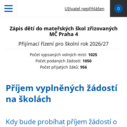
Přejít k hlavnímu obsahu
Uživatel nepřihlášen
0
Zápis dětí do mateřských škol zřizovaných
MČ Praha 4
Přijímací řízení pro školní rok 2026/27
Počet vypsaných volných míst:
1025
Počet podaných žádostí:
1050
Počet přijatých žáků:
956
Příjem vyplněných žádostí
na školách
Kdy bude probíhat příjem žádostí o