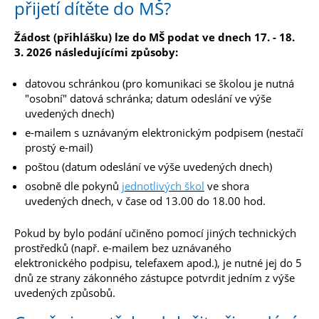
přijetí dítěte do MŠ?
Žádost (přihlášku) lze do MŠ podat ve dnech 17. - 18.
3. 2026 následujícími způsoby:
datovou schránkou (pro komunikaci se školou je nutná
"osobní" datová schránka; datum odeslání ve výše
uvedených dnech)
e-mailem s uznávaným elektronickým podpisem (nestačí
prostý e-mail)
poštou (datum odeslání ve výše uvedených dnech)
osobně dle pokynů
jednotlivých škol
ve shora
uvedených dnech, v čase od 13.00 do 18.00 hod.
Pokud by bylo podání učiněno pomocí jiných technických
prostředků (např. e-mailem bez uznávaného
elektronického podpisu, telefaxem apod.), je nutné jej do 5
dnů ze strany zákonného zástupce potvrdit jedním z výše
uvedených způsobů.